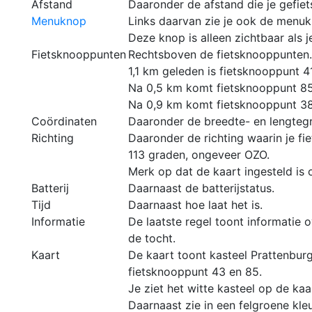
Afstand
Daaronder de afstand die je gefiet
Menuknop
Links daarvan zie je ook de menukn
Deze knop is alleen zichtbaar als je
Fietsknooppunten
Rechtsboven de fietsknooppunten
1,1 km geleden is fietsknooppunt 
Na 0,5 km komt fietsknooppunt 85
Na 0,9 km komt fietsknooppunt 38
Coördinaten
Daaronder de breedte- en lengteg
Richting
Daaronder de richting waarin je fi
113 graden, ongeveer OZO.
Merk op dat de kaart ingesteld is o
Batterij
Daarnaast de batterijstatus.
Tijd
Daarnaast hoe laat het is.
Informatie
De laatste regel toont informatie 
de tocht.
Kaart
De kaart toont kasteel Prattenbu
fietsknooppunt 43 en 85.
Je ziet het witte kasteel op de kaar
Daarnaast zie in een felgroene kle