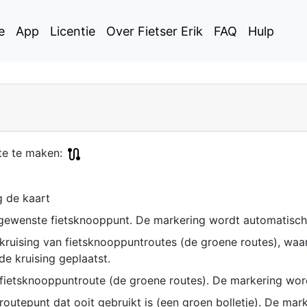
e
App
Licentie
Over Fietser Erik
FAQ
Hulp
te te maken:
 de kaart
t gewenste fietsknooppunt. De markering wordt automatisch
n kruising van fietsknooppuntroutes (de groene routes), wa
e kruising geplaatst.
n fietsknooppuntroute (de groene routes). De markering wor
 routepunt dat ooit gebruikt is (een groen bolletje). De ma